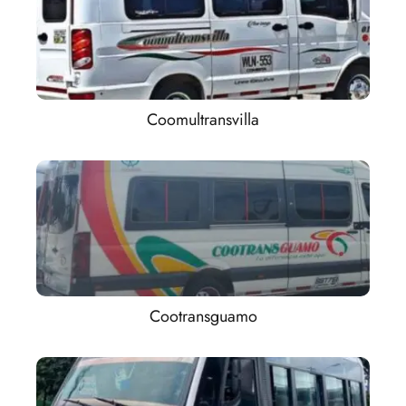
Coomultransvilla
Cootransguamo