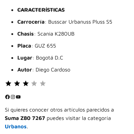
CARACTERÍSTICAS
Carrocería
: Busscar Urbanuss Pluss S5
Chasis
: Scania K280UB
Placa
: GUZ 655
Lugar
: Bogotá D.C
Autor
: Diego Cardoso
Puntuación: 3 de 5.
⭐
⭐
Facebook
Instagram
YouTube
⭐
Si quieres conocer otros artículos parecidos a
Suma Z80 7267
puedes visitar la categoría
Urbanos
.