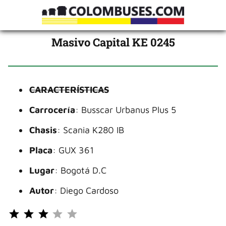
Masivo Capital KE 0245
CARACTERÍSTICAS
Carrocería
: Busscar Urbanus Plus 5
Chasis
: Scania K280 IB
Placa
: GUX 361
Lugar
: Bogotá D.C
Autor
: Diego Cardoso
Puntuación: 3 de 5.
⭐