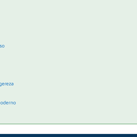
so
igereza
 Moderno