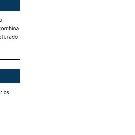
o,
 combina
saturado
rios