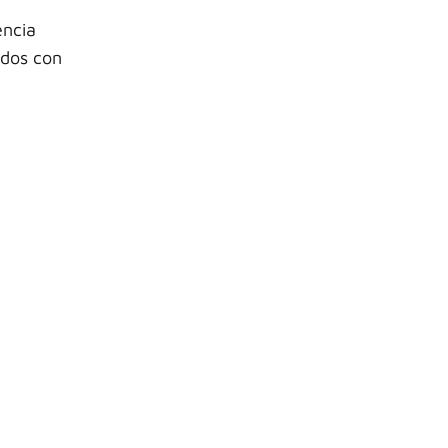
encia
odos con