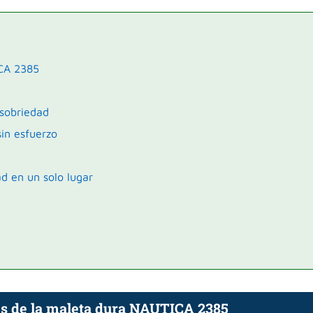
ICA 2385
 sobriedad
in esfuerzo
d en un solo lugar
les de la maleta dura NAUTICA 2385