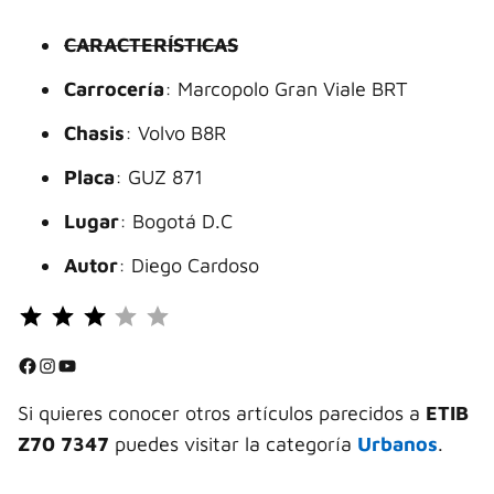
CARACTERÍSTICAS
Carrocería
: Marcopolo Gran Viale BRT
Chasis
: Volvo B8R
Placa
: GUZ 871
Lugar
: Bogotá D.C
Autor
: Diego Cardoso
Puntuación: 3 de 5.
⭐
⭐
Facebook
Instagram
YouTube
⭐
Si quieres conocer otros artículos parecidos a
ETIB
Z70 7347
puedes visitar la categoría
Urbanos
.