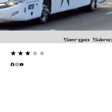
Puntuación: 3 de 5.
⭐
⭐
Facebook
Instagram
YouTube
⭐