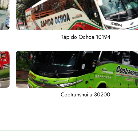
Rápido Ochoa 10194
Cootranshuila 30200