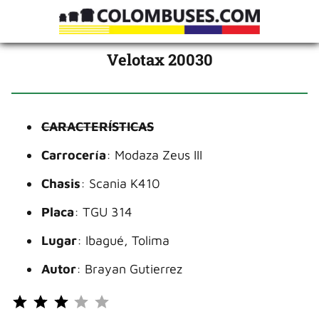
Velotax 20030
CARACTERÍSTICAS
Carrocería
: Modaza Zeus III
Chasis
: Scania K410
Placa
: TGU 314
Lugar
: Ibagué, Tolima
Autor
: Brayan Gutierrez
Puntuación: 3 de 5.
⭐