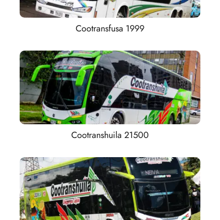
Cootransfusa 1999
Cootranshuila 21500