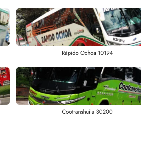
Rápido Ochoa 10194
Cootranshuila 30200