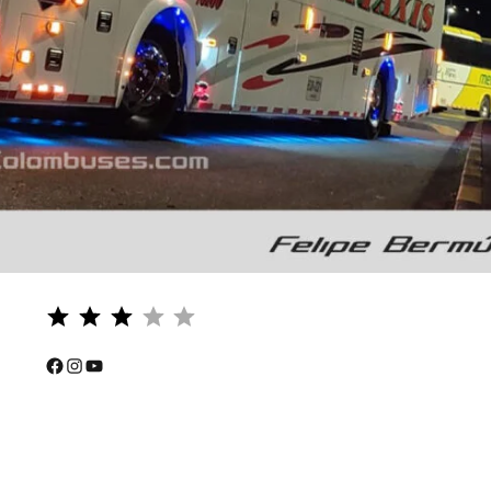
Puntuación: 3 de 5.
⭐
⭐
Facebook
Instagram
YouTube
⭐