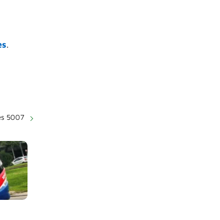
es
.
es 5007