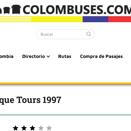
lombia
Directorio
Rutas
Compra de Pasajes
que Tours 1997
Puntuación: 3 de 5.
⭐