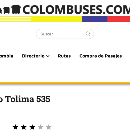
lombia
Directorio
Rutas
Compra de Pasajes
o Tolima 535
Puntuación: 3 de 5.
⭐