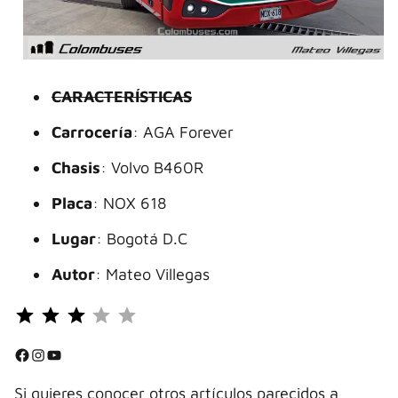
CARACTERÍSTICAS
Carrocería
: AGA Forever
Chasis
: Volvo B460R
Placa
: NOX 618
Lugar
: Bogotá D.C
Autor
: Mateo Villegas
Puntuación: 3 de 5.
⭐
⭐
Facebook
Instagram
YouTube
⭐
Si quieres conocer otros artículos parecidos a