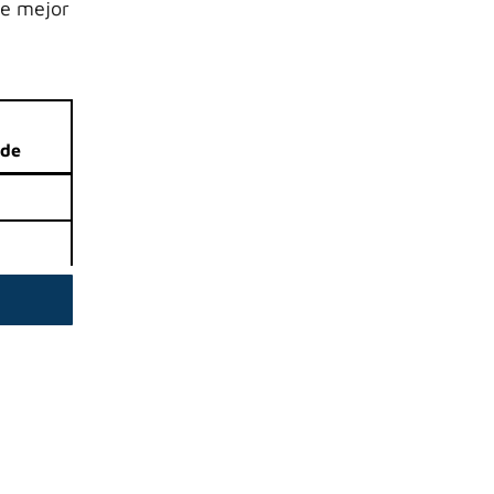
ue mejor
sde