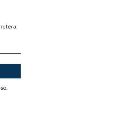
retera.
so.