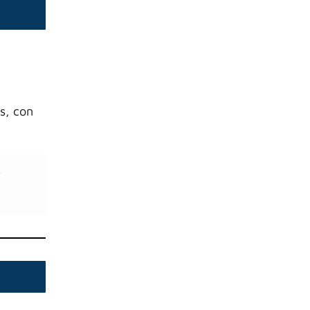
s, con
r