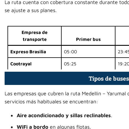
La ruta cuenta con cobertura constante durante todo e
se ajuste a sus planes.
Empresa de
transporte
Primer bus
Expreso Brasilia
05:00
23:4
Cootrayal
05:25
19:2
Tipos de buses
Las empresas que cubren la ruta Medellín – Yarumal 
servicios más habituales se encuentran:
Aire acondicionado y sillas reclinables
.
WiFi a bordo
en algunas flotas.