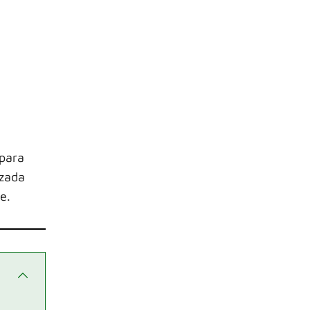
 para
izada
e.