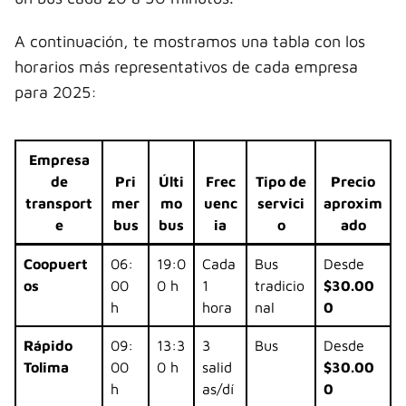
A continuación, te mostramos una tabla con los
horarios más representativos de cada empresa
para 2025:
Empresa
de
Pri
Últi
Frec
Tipo de
Precio
transport
mer
mo
uenc
servici
aproxim
e
bus
bus
ia
o
ado
Coopuert
06:
19:0
Cada
Bus
Desde
os
00
0 h
1
tradicio
$30.00
h
hora
nal
0
Rápido
09:
13:3
3
Bus
Desde
Tolima
00
0 h
salid
$30.00
h
as/dí
0