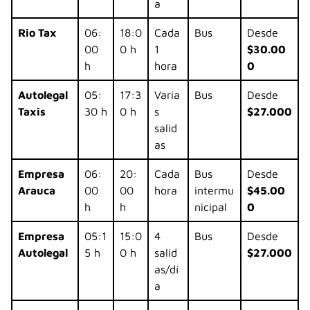
a
Rio Tax
06:
18:0
Cada
Bus
Desde
00
0 h
1
$30.00
h
hora
0
Autolegal
05:
17:3
Varia
Bus
Desde
Taxis
30 h
0 h
s
$27.000
salid
as
Empresa
06:
20:
Cada
Bus
Desde
Arauca
00
00
hora
intermu
$45.00
h
h
nicipal
0
Empresa
05:1
15:0
4
Bus
Desde
Autolegal
5 h
0 h
salid
$27.000
as/dí
a