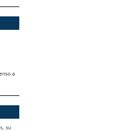
penso a
s, su