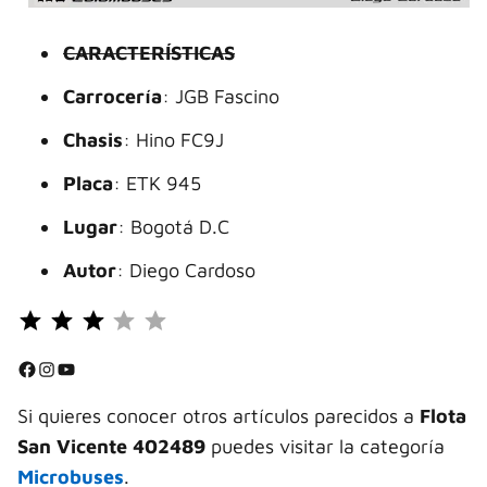
CARACTERÍSTICAS
Carrocería
: JGB Fascino
Chasis
: Hino FC9J
Placa
: ETK 945
Lugar
: Bogotá D.C
Autor
: Diego Cardoso
Puntuación: 3 de 5.
⭐
⭐
Facebook
Instagram
YouTube
⭐
Si quieres conocer otros artículos parecidos a
Flota
San Vicente 402489
puedes visitar la categoría
Microbuses
.