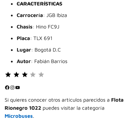
CARACTERÍSTICAS
Carrocería
: JGB Ibiza
Chasis
: Hino FC9J
Placa
: TLX 691
Lugar
: Bogotá D.C
Autor
: Fabián Barrios
Puntuación: 3 de 5.
⭐
⭐
Facebook
Instagram
YouTube
⭐
Si quieres conocer otros artículos parecidos a
Flota
Rionegro 1022
puedes visitar la categoría
Microbuses
.