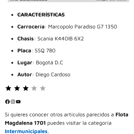
CARACTERÍSTICAS
Carrocería
: Marcopolo Paradiso G7 1350
Chasis
: Scania K440IB 6X2
Placa
: SSQ 780
Lugar
: Bogotá D.C
Autor
: Diego Cardoso
Puntuación: 3 de 5.
⭐
⭐
Facebook
Instagram
YouTube
⭐
Si quieres conocer otros artículos parecidos a
Flota
Magdalena 1701
puedes visitar la categoría
Intermunicipales
.