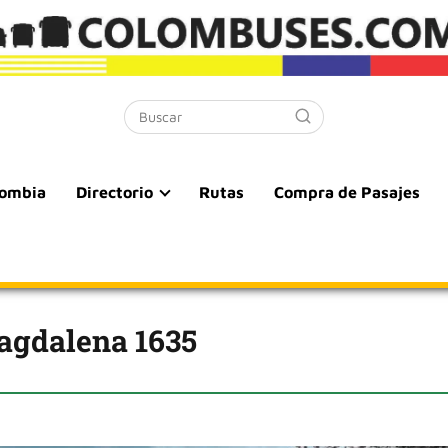
lombia
Directorio
Rutas
Compra de Pasajes
agdalena 1635