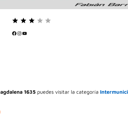
Puntuación: 3 de 5.
⭐
⭐
Facebook
Instagram
YouTube
⭐
Magdalena 1635
puedes visitar la categoría
Intermunic