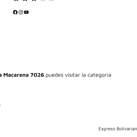
⭐
Facebook
Instagram
YouTube
⭐
La Macarena 7026
puedes visitar la categoría
Expreso Bolivaria