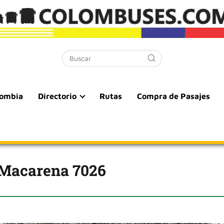
lombia
Directorio
Rutas
Compra de Pasajes
 Macarena 7026