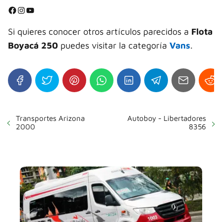
⭐
Facebook
Instagram
YouTube
⭐
⭐
Si quieres conocer otros artículos parecidos a
Flota
⭐
Boyacá 250
puedes visitar la categoría
Vans
.
Transportes Arizona
Autoboy - Libertadores
2000
8356