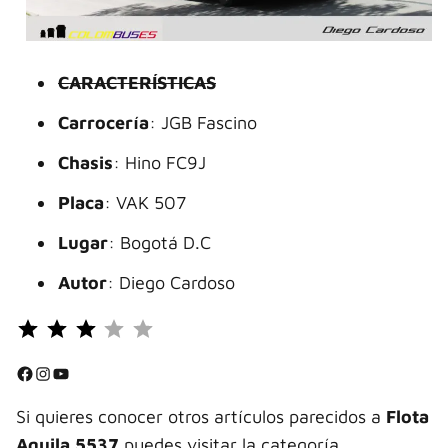
CARACTERÍSTICAS
Carrocería
: JGB Fascino
Chasis
: Hino FC9J
Placa
: VAK 507
Lugar
: Bogotá D.C
Autor
: Diego Cardoso
Puntuación: 3 de 5.
⭐
⭐
Facebook
Instagram
YouTube
⭐
Si quieres conocer otros artículos parecidos a
Flota
Aguila 5537
puedes visitar la categoría