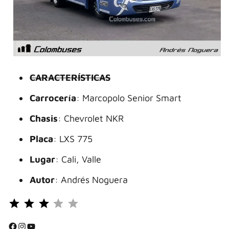
CARACTERÍSTICAS
Carrocería
: Marcopolo Senior Smart
Chasis
: Chevrolet NKR
Placa
: LXS 775
Lugar
: Cali, Valle
Autor
: Andrés Noguera
Puntuación: 3 de 5.
⭐
⭐
Facebook
Instagram
YouTube