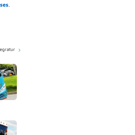
ses
.
tegratur