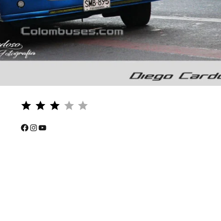
Puntuación: 3 de 5.
⭐
⭐
Facebook
Instagram
YouTube
⭐