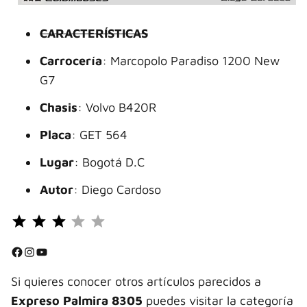
CARACTERÍSTICAS
Carrocería
: Marcopolo Paradiso 1200 New
G7
Chasis
: Volvo B420R
Placa
: GET 564
Lugar
: Bogotá D.C
Autor
: Diego Cardoso
Puntuación: 3 de 5.
⭐
⭐
Facebook
Instagram
YouTube
⭐
Si quieres conocer otros artículos parecidos a
Expreso Palmira 8305
puedes visitar la categoría