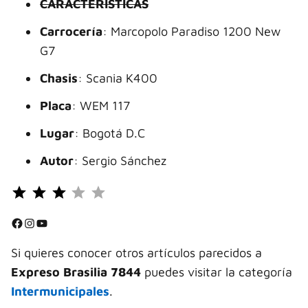
CARACTERÍSTICAS
Carrocería
: Marcopolo Paradiso 1200 New
G7
Chasis
: Scania K400
Placa
: WEM 117
Lugar
: Bogotá D.C
Autor
: Sergio Sánchez
Puntuación: 3 de 5.
⭐
⭐
Facebook
Instagram
YouTube
⭐
Si quieres conocer otros artículos parecidos a
Expreso Brasilia 7844
puedes visitar la categoría
Intermunicipales
.