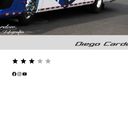
Puntuación: 3 de 5.
⭐
⭐
Facebook
Instagram
YouTube
⭐