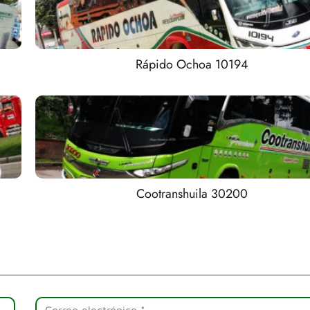
Rápido Ochoa 10194
Cootranshuila 30200