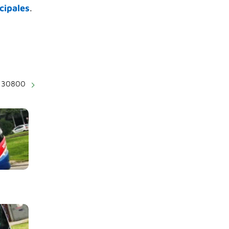
cipales
.
a 30800