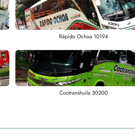
Rápido Ochoa 10194
Cootranshuila 30200