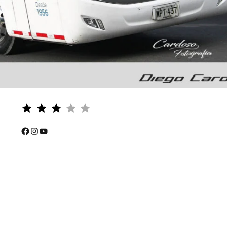
Puntuación: 3 de 5.
⭐
⭐
Facebook
Instagram
YouTube
⭐