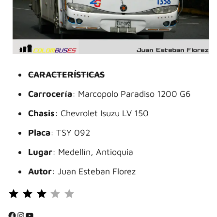
CARACTERÍSTICAS
Carrocería
: Marcopolo Paradiso 1200 G6
Chasis
: Chevrolet Isuzu LV 150
Placa
: TSY 092
Lugar
: Medellín, Antioquia
Autor
: Juan Esteban Florez
Puntuación: 3 de 5.
⭐
⭐
Facebook
Instagram
YouTube