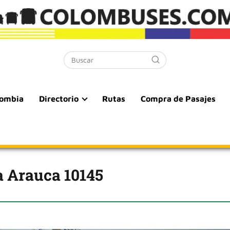
lombia
Directorio
Rutas
Compra de Pasajes
 Arauca 10145