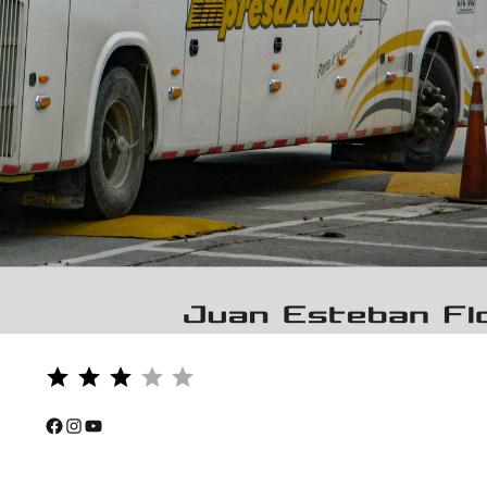
Puntuación: 3 de 5.
⭐
⭐
Facebook
Instagram
YouTube
⭐