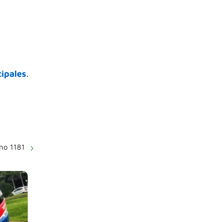
ipales
.
ano 1181