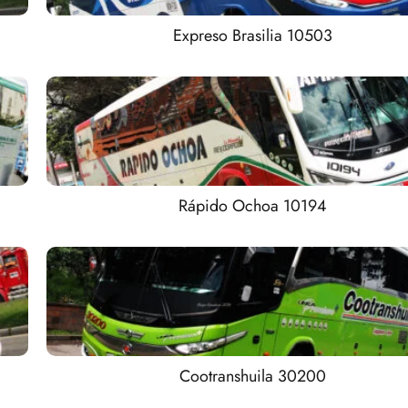
Expreso Brasilia 10503
Rápido Ochoa 10194
Cootranshuila 30200