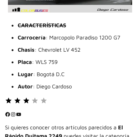
CARACTERÍSTICAS
Carrocería
: Marcopolo Paradiso 1200 G7
Chasis
: Chevrolet LV 452
Placa
: WLS 759
Lugar
: Bogotá D.C
Autor
: Diego Cardoso
Puntuación: 3 de 5.
⭐
⭐
Facebook
Instagram
YouTube
⭐
Si quieres conocer otros artículos parecidos a
El
Rápido Duitama 2249
puedes visitar la categoría