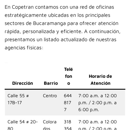
En Copetran contamos con una red de oficinas
estratégicamente ubicadas en los principales
sectores de Bucaramanga para ofrecer atención
rápida, personalizada y eficiente. A continuación,
presentamos un listado actualizado de nuestras
agencias físicas:
Telé
fon
Horario de
Dirección
Barrio
o
Atención
Calle 55 #
Centro
644
7:00 a.m. a 12:00
17B-17
817
p.m. / 2:00 p.m. a
7
6:00 p.m.
Calle 54 # 20-
Colora
318
7:00 a.m. a 12:00
80
dos
354
p.m. / 2:00 p.m. a