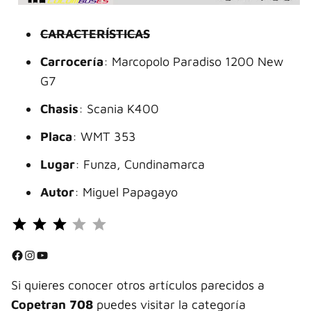
CARACTERÍSTICAS
Carrocería
: Marcopolo Paradiso 1200 New
G7
Chasis
: Scania K400
Placa
: WMT 353
Lugar
: Funza, Cundinamarca
Autor
: Miguel Papagayo
Puntuación: 3 de 5.
⭐
⭐
Facebook
Instagram
YouTube
⭐
Si quieres conocer otros artículos parecidos a
Copetran 708
puedes visitar la categoría