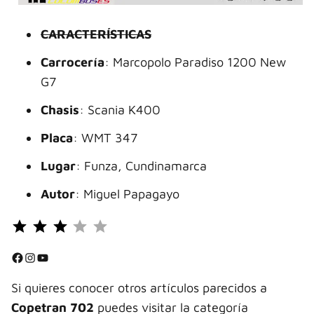
CARACTERÍSTICAS
Carrocería
: Marcopolo Paradiso 1200 New
G7
Chasis
: Scania K400
Placa
: WMT 347
Lugar
: Funza, Cundinamarca
Autor
: Miguel Papagayo
Puntuación: 3 de 5.
⭐
⭐
Facebook
Instagram
YouTube
⭐
Si quieres conocer otros artículos parecidos a
Copetran 702
puedes visitar la categoría