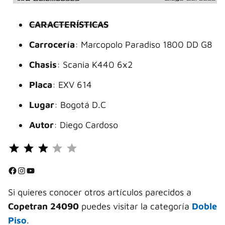
CARACTERÍSTICAS
Carrocería
: Marcopolo Paradiso 1800 DD G8
Chasis
: Scania K440 6x2
Placa
: EXV 614
Lugar
: Bogotá D.C
Autor
: Diego Cardoso
Puntuación: 3 de 5.
⭐
⭐
Facebook
Instagram
YouTube
⭐
Si quieres conocer otros artículos parecidos a
Copetran 24090
puedes visitar la categoría
Doble
Piso
.