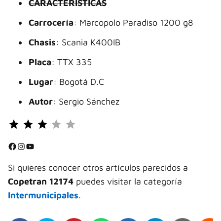
CARACTERÍSTICAS
Carrocería
: Marcopolo Paradiso 1200 g8
Chasis
: Scania K400IB
Placa
: TTX 335
Lugar
: Bogotá D.C
Autor
: Sergio Sánchez
Puntuación: 3 de 5.
⭐
⭐
Facebook
Instagram
YouTube
⭐
Si quieres conocer otros artículos parecidos a
Copetran 12174
puedes visitar la categoría
Intermunicipales
.