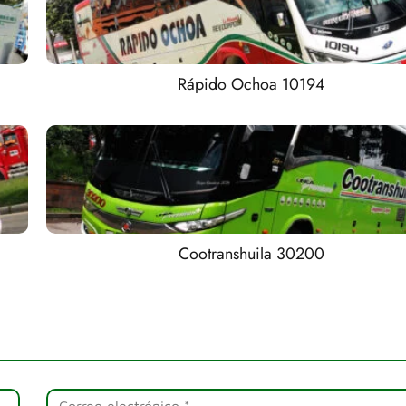
Rápido Ochoa 10194
Cootranshuila 30200