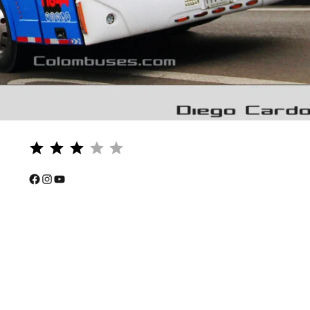
Puntuación: 3 de 5.
⭐
⭐
Facebook
Instagram
YouTube
⭐