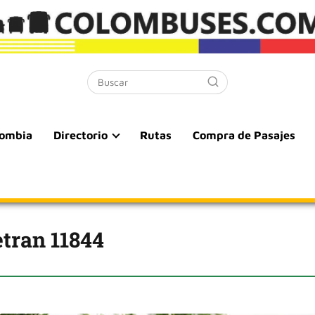
lombia
Directorio
Rutas
Compra de Pasajes
tran 11844