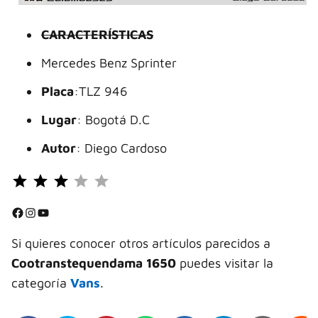
CARACTERÍSTICAS
Mercedes Benz Sprinter
Placa
:TLZ 946
Lugar
: Bogotá D.C
Autor
: Diego Cardoso
Puntuación: 3 de 5.
⭐
⭐
Facebook
Instagram
YouTube
⭐
Si quieres conocer otros artículos parecidos a
Cootranstequendama 1650
puedes visitar la
categoría
Vans
.