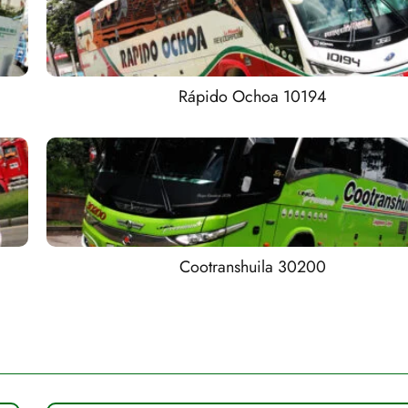
Rápido Ochoa 10194
Cootranshuila 30200