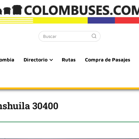
lombia
Directorio
Rutas
Compra de Pasajes
nshuila 30400