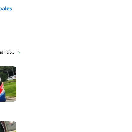
pales
.
sa 1933