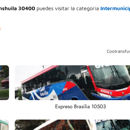
nshuila 30400
puedes visitar la categoría
Intermunici
Cootransfu
Expreso Brasilia 10503