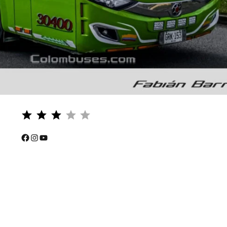
Puntuación: 3 de 5.
⭐
⭐
Facebook
Instagram
YouTube
⭐