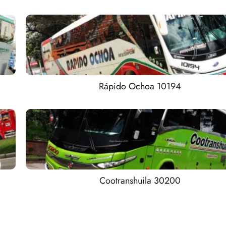
Rápido Ochoa 10194
Cootranshuila 30200