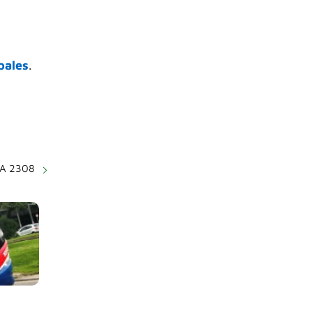
pales
.
SA 2308