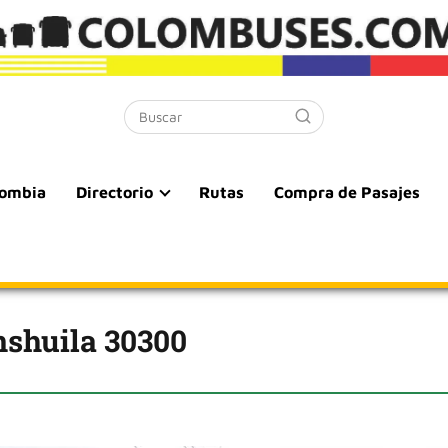
lombia
Directorio
Rutas
Compra de Pasajes
nshuila 30300