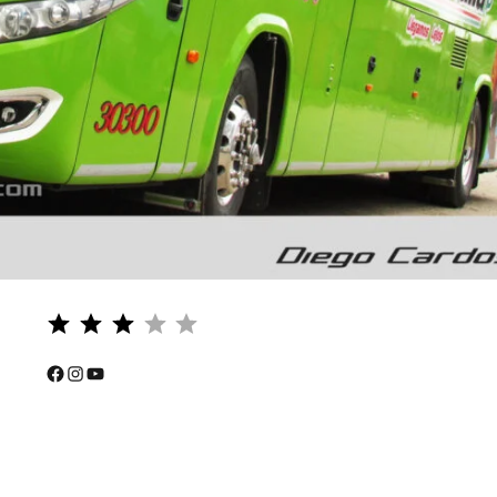
Puntuación: 3 de 5.
⭐
⭐
Facebook
Instagram
YouTube
⭐