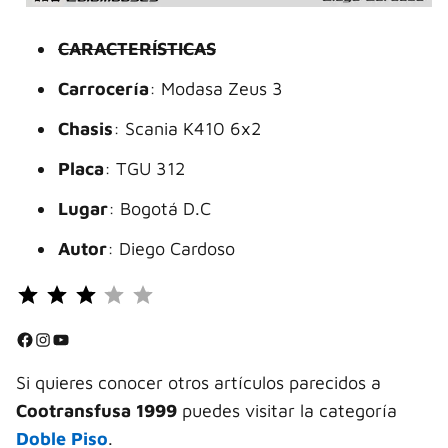
CARACTERÍSTICAS
Carrocería
: Modasa Zeus 3
Chasis
: Scania K410 6x2
Placa
: TGU 312
Lugar
: Bogotá D.C
Autor
: Diego Cardoso
Puntuación: 3 de 5.
⭐
⭐
Facebook
Instagram
YouTube
⭐
Si quieres conocer otros artículos parecidos a
Cootransfusa 1999
puedes visitar la categoría
Doble Piso
.