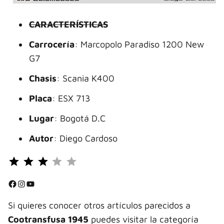
CARACTERÍSTICAS
Carrocería
: Marcopolo Paradiso 1200 New
G7
Chasis
: Scania K400
Placa
: ESX 713
Lugar
: Bogotá D.C
Autor
: Diego Cardoso
Puntuación: 3 de 5.
⭐
⭐
Facebook
Instagram
YouTube
⭐
Si quieres conocer otros artículos parecidos a
Cootransfusa 1945
puedes visitar la categoría