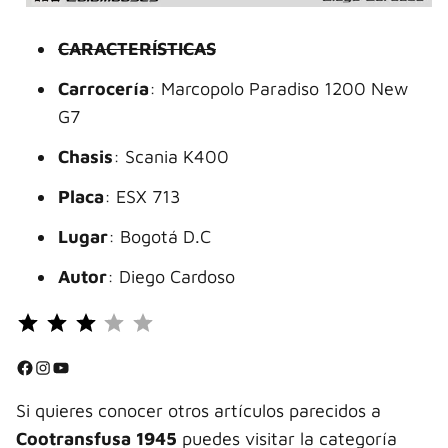
CARACTERÍSTICAS
Carrocería
: Marcopolo Paradiso 1200 New
G7
Chasis
: Scania K400
Placa
: ESX 713
Lugar
: Bogotá D.C
Autor
: Diego Cardoso
Puntuación: 3 de 5.
⭐
⭐
Facebook
Instagram
YouTube
⭐
Si quieres conocer otros artículos parecidos a
Cootransfusa 1945
puedes visitar la categoría