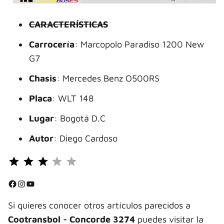
CARACTERÍSTICAS
Carrocería
: Marcopolo Paradiso 1200 New
G7
Chasis
: Mercedes Benz O500RS
Placa
: WLT 148
Lugar
: Bogotá D.C
Autor
: Diego Cardoso
Puntuación: 3 de 5.
⭐
⭐
Facebook
Instagram
YouTube
⭐
Si quieres conocer otros artículos parecidos a
Cootransbol - Concorde 3274
puedes visitar la