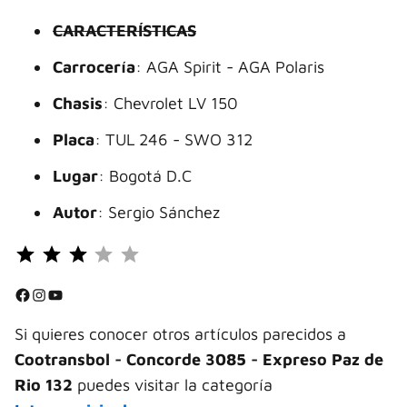
CARACTERÍSTICAS
Carrocería
: AGA Spirit - AGA Polaris
Chasis
: Chevrolet LV 150
Placa
: TUL 246 - SWO 312
Lugar
: Bogotá D.C
Autor
: Sergio Sánchez
Puntuación: 3 de 5.
⭐
⭐
Facebook
Instagram
YouTube
⭐
Si quieres conocer otros artículos parecidos a
Cootransbol - Concorde 3085 - Expreso Paz de
Rio 132
puedes visitar la categoría