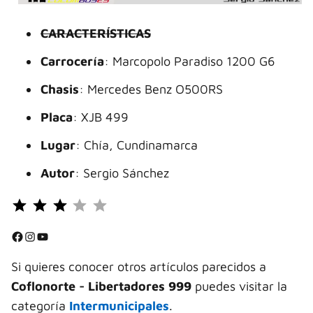
CARACTERÍSTICAS
Carrocería
: Marcopolo Paradiso 1200 G6
Chasis
: Mercedes Benz O500RS
Placa
: XJB 499
Lugar
: Chía, Cundinamarca
Autor
: Sergio Sánchez
Puntuación: 3 de 5.
⭐
⭐
Facebook
Instagram
YouTube
⭐
Si quieres conocer otros artículos parecidos a
Coflonorte - Libertadores 999
puedes visitar la
categoría
Intermunicipales
.