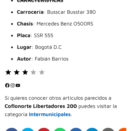
CARACTERÍSTICAS
Carrocería
: Busscar Busstar 380
Chasis
: Mercedes Benz O500RS
Placa
: SSR 555
Lugar
: Bogotá D.C
Autor
: Fabián Barrios
Puntuación: 3 de 5.
⭐
⭐
Facebook
Instagram
YouTube
⭐
Si quieres conocer otros artículos parecidos a
Coflonorte Libertadores 200
puedes visitar la
categoría
Intermunicipales
.