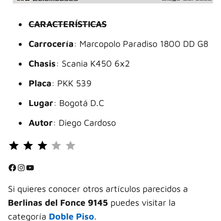
CARACTERÍSTICAS
Carrocería
: Marcopolo Paradiso 1800 DD G8
Chasis
: Scania K450 6x2
Placa
: PKK 539
Lugar
: Bogotá D.C
Autor
: Diego Cardoso
Puntuación: 3 de 5.
⭐
⭐
Facebook
Instagram
YouTube
⭐
Si quieres conocer otros artículos parecidos a
Berlinas del Fonce 9145
puedes visitar la
categoría
Doble Piso
.