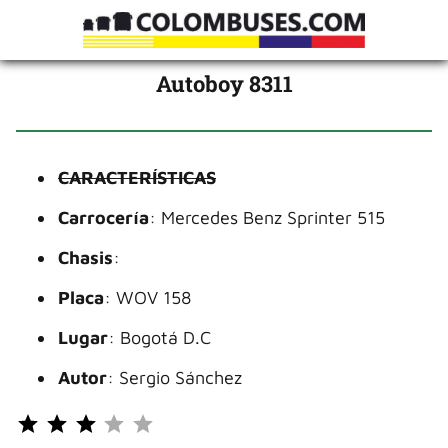
Autoboy 8311
CARACTERÍSTICAS
Carrocería
: Mercedes Benz Sprinter 515
Chasis
:
Placa
: WOV 158
Lugar
: Bogotá D.C
Autor
: Sergio Sánchez
Puntuación: 3 de 5.
⭐